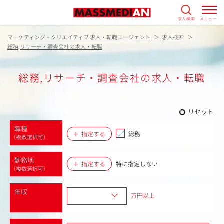
求人検索
メニュー
マーケティング・クリエイティブ 求人・転職エージェント
求人検索
総務,リサーチ・調査会社の求人・転職
総務,リサーチ・調査会社の求人・転職
リセット
職種
指定する
総務
（複数選択可）
勤務地
指定する
特に指定しない
（複数選択可）
年収
万円以上