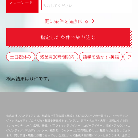
フリーワード
更に条件を追加する
指定した条件で絞り込む
土日祝休み
残業月20時間以内
語学を活かす-英語
フレ
検索結果は０件です。
株式会社マスメディアンは、株式会社宣伝会議と構成するKAIGIグループの一員です。マーケティン
グ・クリエイティブの求人数・転職支援実績トップクラス。東京・名古屋・大阪・福岡に拠点を持
ち、マーケティング、広報、宣伝、グラフィックデザイナー、コピーライター、営業・アカウントエ
グゼクティブ、Webディレクター、編集者、ライターなど専門職に特化し、転職のご支援をしており
ます。同じ業種・職種の採用であっても、企業によって重視する採用ポイントは異なります。企業ご