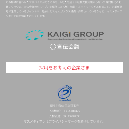
との特徴に合わせたアドバイスができるのも、6万人を超える転職支援実績から培った専門特化の転
職ノウハウと、宣伝会議のグループ力を駆使した人脈・情報・ネットワークがあればこそ。企業が選
考で注目しているポイントや、過去にどんな人がプラス評価・採用されているかなど、マスメディア
ンならではの情報をお伝えします。
採用をお考えの企業さま
厚生労働大臣許可番号
人材紹介 13-ユ-040475
人材派遣 派 13-040596
マスメディアンはプライバシーマークを取得しています。