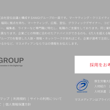
会社宣伝会議と構成するKAIGIグループの一員です。マーケティング・クリエイテ
・福岡に拠点を持ち、マーケティング、広報、宣伝、グラフィックデザイナー、コピ
クター、編集者、ライターなど専門職に特化し、転職のご支援をしております。同じ業
は異なります。企業ごとの特徴に合わせたアドバイスができるのも、6万人を超える
グループ力を駆使した人脈・情報・ネットワークがあればこそ。企業が選考で注目し
いるかなど、マスメディアンならではの情報をお伝えします。
採用をお
厚生労働大
人材紹介 13-
人材派遣 派 
マップ
利用規約
サイトの利用について
マスメディアンはプライバ
て
個人情報保護方針