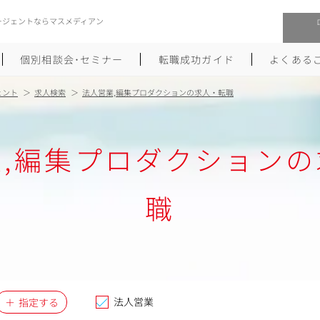
ージェントならマスメディアン
個別相談会･セミナー
転職成功ガイド
よくある
ェント
求人検索
法人営業,編集プロダクションの求人・転職
転職活動を始めるにあたり
メーカー・事業会社への転職
業,編集プロダクションの
履歴書のつくり方
大手広告会社への転職
職務経歴書のつくり方
エグゼクティブ転職
職
ポートフォリオのつくり方
しゅふクリ･ママクリ転職
面接対策
年収アップ転職
未経験から広告業界への転職
Uターン･Iターン転職
法人営業
指定する