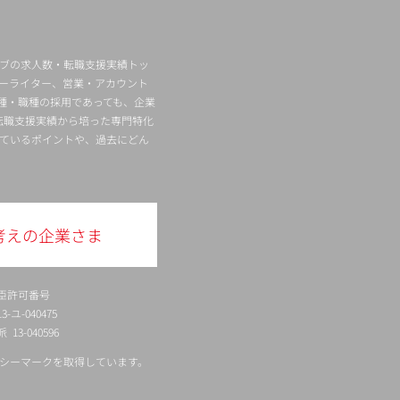
ィブの求人数・転職支援実績トッ
ーライター、営業・アカウント
種・職種の採用であっても、企業
転職支援実績から培った専門特化
ているポイントや、過去にどん
考えの企業さま
臣許可番号
ユ-040475
13-040596
シーマークを取得しています。