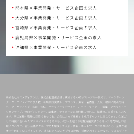
熊本県×事業開発・サービス企画の求人
大分県×事業開発・サービス企画の求人
宮崎県×事業開発・サービス企画の求人
鹿児島県×事業開発・サービス企画の求人
沖縄県×事業開発・サービス企画の求人
株式会社マスメディアンは、株式会社宣伝会議と構成するKAIGIグループの一員です。マーケティン
グ・クリエイティブの求人数・転職支援実績トップクラス。東京・名古屋・大阪・福岡に拠点を持
ち、マーケティング、広報、宣伝、グラフィックデザイナー、コピーライター、営業・アカウントエ
グゼクティブ、Webディレクター、編集者、ライターなど専門職に特化し、転職のご支援をしており
ます。同じ業種・職種の採用であっても、企業によって重視する採用ポイントは異なります。企業ご
との特徴に合わせたアドバイスができるのも、6万人を超える転職支援実績から培った専門特化の転
職ノウハウと、宣伝会議のグループ力を駆使した人脈・情報・ネットワークがあればこそ。企業が選
考で注目しているポイントや、過去にどんな人がプラス評価・採用されているかなど、マスメディア