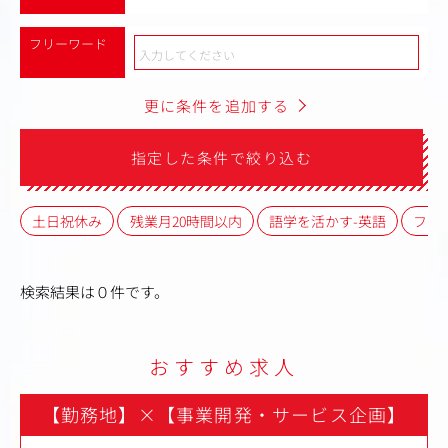
フリーワード
更に条件を追加する
指定した条件で絞り込む
土日祝休み
残業月20時間以内
語学を活かす-英語
フレ
検索結果は０件です。
おすすめ求人
【勤務地】
×
【事業開発・サービス企画】