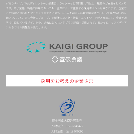
グゼクティブ、Webディレクター、編集者、ライターなど専門職に特化し、転職のご支援をしており
ます。同じ業種・職種の採用であっても、企業によって重視する採用ポイントは異なります。企業ご
との特徴に合わせたアドバイスができるのも、6万人を超える転職支援実績から培った専門特化の転
職ノウハウと、宣伝会議のグループ力を駆使した人脈・情報・ネットワークがあればこそ。企業が選
考で注目しているポイントや、過去にどんな人がプラス評価・採用されているかなど、マスメディア
ンならではの情報をお伝えします。
採用をお考えの企業さま
厚生労働大臣許可番号
人材紹介 13-ユ-040475
人材派遣 派 13-040596