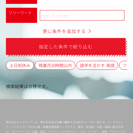
フリーワード
更に条件を追加する
指定した条件で絞り込む
土日祝休み
残業月20時間以内
語学を活かす-英語
フレ
検索結果は０件です。
株式会社マスメディアンは、株式会社宣伝会議と構成するKAIGIグループの一員です。マーケティン
グ・クリエイティブの求人数・転職支援実績トップクラス。東京・名古屋・大阪・福岡に拠点を持
ち、マーケティング、広報、宣伝、グラフィックデザイナー、コピーライター、営業・アカウントエ