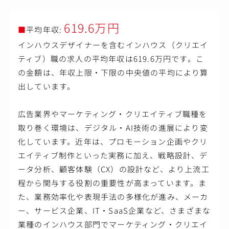
ン制作
【携わっていただく案件イメージ(WORKS)】
619.6万円
■
平均年収:
https://naked.co.jp/works
インハウスデザイナーを含むインハウス（クリエイ
【アピールポイント】
ティブ）職の求人の平均年収は619.6万円です。こ
●自ら体験し、手で触れることができるデジタルアートな
の金額は、年収上限・下限の中央値の平均により算
どにまつわるクリエイティブを担っていただきます。
●一般的なデザイン会社では得られない希少な経験や知識
出しています。
を得ることができます。
●デザインに留まらず、さまざまな分野にチャレンジでき
る、主体的環境があります。
広告業界やマーケティング・クリエイティブ職種を
●国内だけではなく海外にも多数案件の実績があるため、
取り巻く環境は、デジタル・AI技術の進展により変
グローバル志向の方には国内外を問わずご活躍いただける
余地があります。
化しています。近年は、プロモーション企画やクリ
●ご自身の希望に合わせた柔軟なキャリアを描くことがで
エイティブ制作といった実務に加え、戦略設計、デ
きます(プロジェクトデザイナーやプロデューサーへの転向
ータ分析、顧客体験（CX）の設計など、より上流工
も可)。
程から関与する役割の重要性が高まっています。ま
た、業務効率化や表現手法の多様化が進み、メーカ
ー、サービス企業、IT・SaaS企業など、さまざまな
業種のインハウス部門でマーケティング・クリエイ