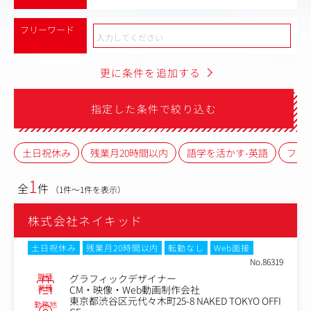
フリーワード
更に条件を追加する
指定した条件で絞り込む
土日祝休み
残業月20時間以内
語学を活かす-英語
フレ
1
全
件
（1件～1件を表示）
株式会社ネイキッド
土日祝休み
残業月20時間以内
転勤なし
Web面接
No.86319
職種
グラフィックデザイナー
業種
CM・映像・Web動画制作会社
東京都渋谷区元代々木町25-8 NAKED TOKYO OFFI
勤務地