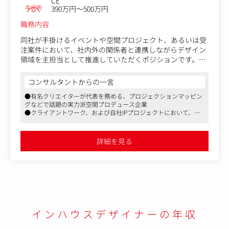
CE
年収例
390万円～500万円
職務内容
同社が手掛けるイベントや空間プロジェクト、あるいは受
注案件において、社内外の関係者と連携しながらデザイン
領域を主担当として推進していただくポジションです。
ヒアリングから進行管理、ビジュアルデザイン・DTPデザ
コンサルタントからの一言
イン制作、納品までの一連のプロセスを担っていただきま
●有名クリエイターが代表を務める、プロジェクションマッピン
す。
グなどで話題の実力派空間プロデュース企業
●クライアントワーク、および自社IPプロジェクトにおいて、付
【具体的な業務内容】
随するデザインのディレクションや実制作を手掛けていただくポ
●各イベントのデザインディレクションおよび進行管理(社
ジション
内他部署との連携、印刷会社との調整、発注、入稿、コス
●メディアにも多く取り上げられるようなアートイベント、空間
詳細を見る
演出にまつわる各種グラフィックデザインに携わり、唯一無二の
ト管理、請求業務など)
経験を積むことができます
●イベントに関わる各種デザイン制作(メインビジュアル、
ロゴ、パース、ポスター、チラシ、チケットなど)
●イベント会場におけるデザイン制作(ブース装飾、壁面グ
ラフィック、案内パネル、作品パネル、ノベルティグッズ
など)
●Webサイト、SNS、サイネージなどデジタルコンテンツ
インハウスデザイナーの年収
のデザイン制作
●飲食店舗や冊子など、自社プロジェクトに関わるデザイ