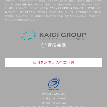
グゼクティブ、Webディレクター、編集者、ライターなど専門職に特化し、転職のご支援をしており
ます。同じ業種・職種の採用であっても、企業によって重視する採用ポイントは異なります。企業ご
との特徴に合わせたアドバイスができるのも、6万人を超える転職支援実績から培った専門特化の転
職ノウハウと、宣伝会議のグループ力を駆使した人脈・情報・ネットワークがあればこそ。企業が選
考で注目しているポイントや、過去にどんな人がプラス評価・採用されているかなど、マスメディア
ンならではの情報をお伝えします。
採用をお考えの企業さま
厚生労働大臣許可番号
人材紹介 13-ユ-040475
人材派遣 派 13-040596