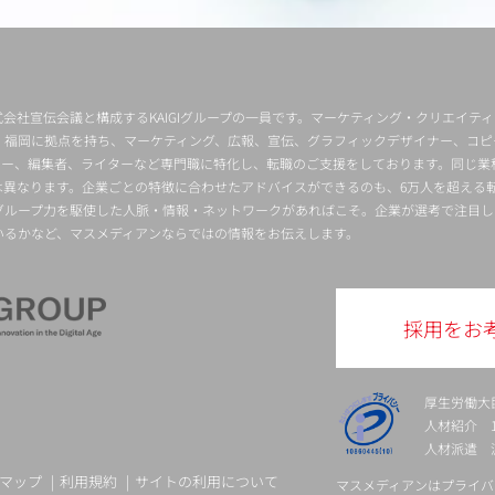
会社宣伝会議と構成するKAIGIグループの一員です。マーケティング・クリエイテ
・福岡に拠点を持ち、マーケティング、広報、宣伝、グラフィックデザイナー、コピ
クター、編集者、ライターなど専門職に特化し、転職のご支援をしております。同じ業
は異なります。企業ごとの特徴に合わせたアドバイスができるのも、6万人を超える
グループ力を駆使した人脈・情報・ネットワークがあればこそ。企業が選考で注目し
いるかなど、マスメディアンならではの情報をお伝えします。
採用をお
厚生労働大
人材紹介 13-
人材派遣 派 
マップ
利用規約
サイトの利用について
マスメディアンはプライバ