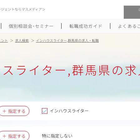
ージェントならマスメディアン
個別相談会･セミナー
転職成功ガイド
よくある
ェント
求人検索
インハウスライター,群馬県の求人・転職
転職活動を始めるにあたり
メーカー・事業会社への転職
ウスライター,群馬県の求
履歴書のつくり方
大手広告会社への転職
職務経歴書のつくり方
エグゼクティブ転職
ポートフォリオのつくり方
しゅふクリ･ママクリ転職
面接対策
年収アップ転職
インハウスライター
指定する
未経験から広告業界への転職
Uターン･Iターン転職
特に指定しない
指定する