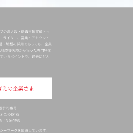
ィブの求人数・転職支援実績トッ
ーライター、営業・アカウント
種・職種の採用であっても、企業
転職支援実績から培った専門特化
ているポイントや、過去にどん
考えの企業さま
臣許可番号
ユ-040475
13-040596
シーマークを取得しています。