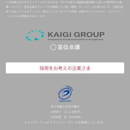
との特徴に合わせたアドバイスができるのも、6万人を超える転職支援実績から培った専門特化の転
職ノウハウと、宣伝会議のグループ力を駆使した人脈・情報・ネットワークがあればこそ。企業が選
考で注目しているポイントや、過去にどんな人がプラス評価・採用されているかなど、マスメディア
ンならではの情報をお伝えします。
採用をお考えの企業さま
厚生労働大臣許可番号
人材紹介 13-ユ-040475
人材派遣 派 13-040596
マスメディアンはプライバシーマークを取得しています。