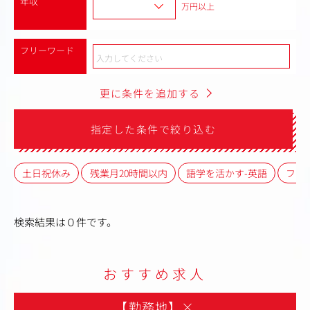
年収
万円以上
フリーワード
更に条件を追加する
指定した条件で絞り込む
土日祝休み
残業月20時間以内
語学を活かす-英語
フレ
検索結果は０件です。
おすすめ求人
【勤務地】
×