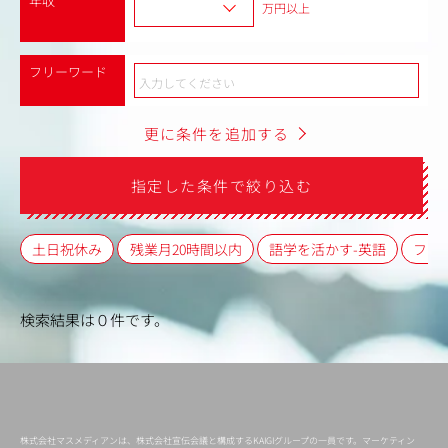
年収
万円以上
フリーワード
更に条件を追加する
指定した条件で絞り込む
土日祝休み
残業月20時間以内
語学を活かす-英語
フレ
検索結果は０件です。
株式会社マスメディアンは、株式会社宣伝会議と構成するKAIGIグループの一員です。マーケティン