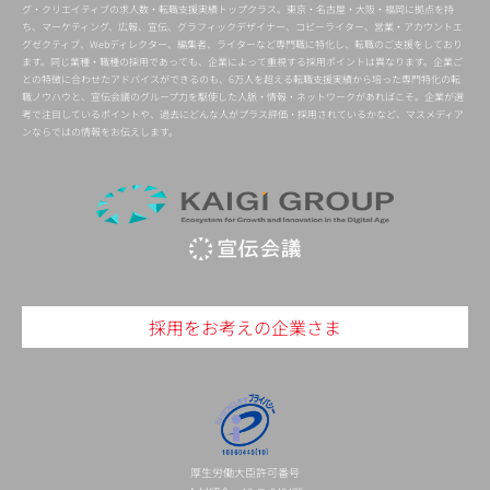
グ・クリエイティブの求人数・転職支援実績トップクラス。東京・名古屋・大阪・福岡に拠点を持
ち、マーケティング、広報、宣伝、グラフィックデザイナー、コピーライター、営業・アカウントエ
グゼクティブ、Webディレクター、編集者、ライターなど専門職に特化し、転職のご支援をしており
ます。同じ業種・職種の採用であっても、企業によって重視する採用ポイントは異なります。企業ご
との特徴に合わせたアドバイスができるのも、6万人を超える転職支援実績から培った専門特化の転
職ノウハウと、宣伝会議のグループ力を駆使した人脈・情報・ネットワークがあればこそ。企業が選
考で注目しているポイントや、過去にどんな人がプラス評価・採用されているかなど、マスメディア
ンならではの情報をお伝えします。
採用をお考えの企業さま
厚生労働大臣許可番号