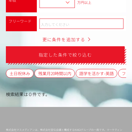
年収
万円以上
フリーワード
更に条件を追加する
指定した条件で絞り込む
土日祝休み
残業月20時間以内
語学を活かす-英語
フレ
検索結果は０件です。
株式会社マスメディアンは、株式会社宣伝会議と構成するKAIGIグループの一員です。マーケティン