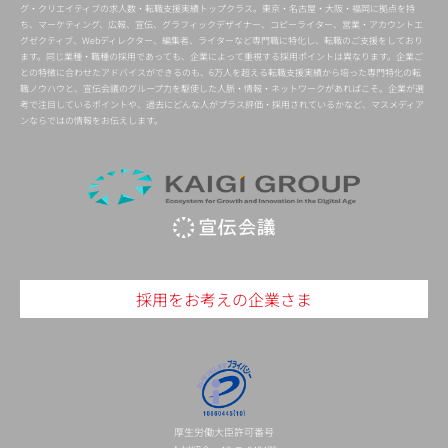
グ・クリエイティブの求人数・転職支援実績トップクラス。東京・名古屋・大阪・福岡に拠点を持
ち、マーケティング、広報、宣伝、グラフィックデザイナー、コピーライター、営業・アカウントエ
グゼクティブ、Webディレクター、編集者、ライターなど専門職に特化し、転職のご支援をしており
ます。同じ業種・職種の採用であっても、企業によって重視する採用ポイントは異なります。企業ご
との特徴に合わせたアドバイスができるのも、6万人を超える転職支援実績から培った専門特化の転
職ノウハウと、宣伝会議のグループ力を駆使した人脈・情報・ネットワークがあればこそ。企業が選
考で注目しているポイントや、過去にどんな人がプラス評価・採用されているかなど、マスメディア
ンならではの情報をお伝えします。
採用をお考えの企業さま
厚生労働大臣許可番号