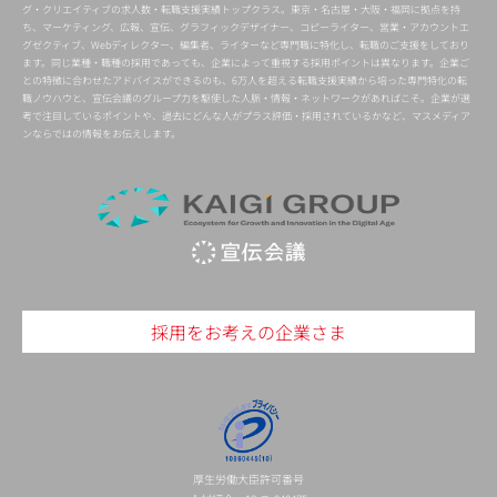
グ・クリエイティブの求人数・転職支援実績トップクラス。東京・名古屋・大阪・福岡に拠点を持
ち、マーケティング、広報、宣伝、グラフィックデザイナー、コピーライター、営業・アカウントエ
グゼクティブ、Webディレクター、編集者、ライターなど専門職に特化し、転職のご支援をしており
ます。同じ業種・職種の採用であっても、企業によって重視する採用ポイントは異なります。企業ご
との特徴に合わせたアドバイスができるのも、6万人を超える転職支援実績から培った専門特化の転
職ノウハウと、宣伝会議のグループ力を駆使した人脈・情報・ネットワークがあればこそ。企業が選
考で注目しているポイントや、過去にどんな人がプラス評価・採用されているかなど、マスメディア
ンならではの情報をお伝えします。
採用をお考えの企業さま
厚生労働大臣許可番号