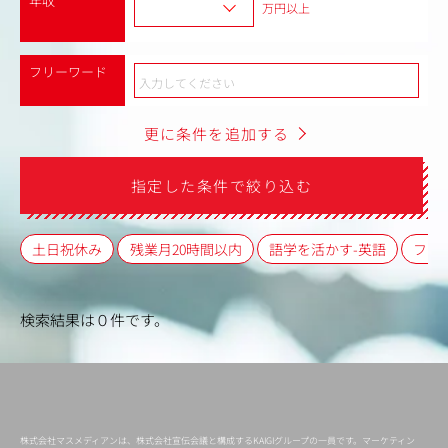
年収
万円以上
フリーワード
更に条件を追加する
指定した条件で絞り込む
土日祝休み
残業月20時間以内
語学を活かす-英語
フレ
検索結果は０件です。
株式会社マスメディアンは、株式会社宣伝会議と構成するKAIGIグループの一員です。マーケティン