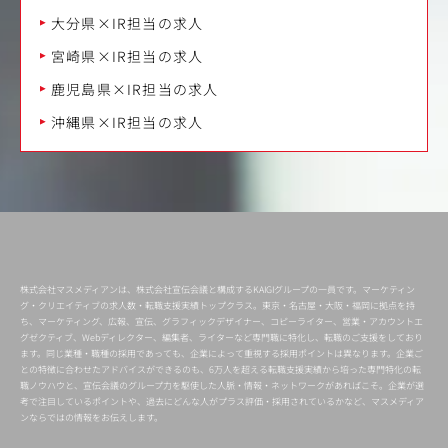
大分県×IR担当の求人
宮崎県×IR担当の求人
鹿児島県×IR担当の求人
沖縄県×IR担当の求人
株式会社マスメディアンは、株式会社宣伝会議と構成するKAIGIグループの一員です。マーケティン
グ・クリエイティブの求人数・転職支援実績トップクラス。東京・名古屋・大阪・福岡に拠点を持
ち、マーケティング、広報、宣伝、グラフィックデザイナー、コピーライター、営業・アカウントエ
グゼクティブ、Webディレクター、編集者、ライターなど専門職に特化し、転職のご支援をしており
ます。同じ業種・職種の採用であっても、企業によって重視する採用ポイントは異なります。企業ご
との特徴に合わせたアドバイスができるのも、6万人を超える転職支援実績から培った専門特化の転
職ノウハウと、宣伝会議のグループ力を駆使した人脈・情報・ネットワークがあればこそ。企業が選
考で注目しているポイントや、過去にどんな人がプラス評価・採用されているかなど、マスメディア
ンならではの情報をお伝えします。