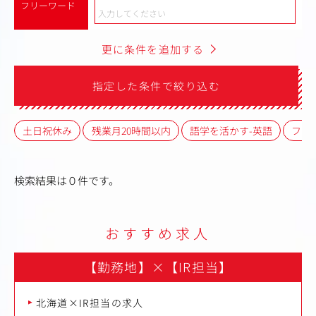
フリーワード
更に条件を追加する
指定した条件で絞り込む
土日祝休み
残業月20時間以内
語学を活かす-英語
フレ
検索結果は０件です。
おすすめ求人
【勤務地】
×
【IR担当】
北海道×IR担当の求人