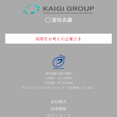
採用をお考えの企業さま
厚生労働大臣許可番号
人材紹介 13-ユ-040475
人材派遣 派 13-040596
マスメディアンはプライバシーマークを取得しています。
会社案内
採用情報
サイトマップ