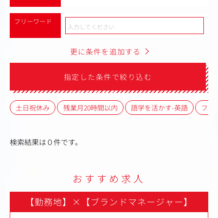
フリーワード
更に条件を追加する
指定した条件で絞り込む
土日祝休み
残業月20時間以内
語学を活かす-英語
フレ
検索結果は０件です。
おすすめ求人
【勤務地】
×
【ブランドマネージャー】