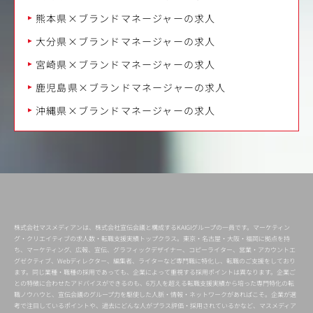
熊本県×ブランドマネージャーの求人
大分県×ブランドマネージャーの求人
宮崎県×ブランドマネージャーの求人
鹿児島県×ブランドマネージャーの求人
沖縄県×ブランドマネージャーの求人
株式会社マスメディアンは、株式会社宣伝会議と構成するKAIGIグループの一員です。マーケティン
グ・クリエイティブの求人数・転職支援実績トップクラス。東京・名古屋・大阪・福岡に拠点を持
ち、マーケティング、広報、宣伝、グラフィックデザイナー、コピーライター、営業・アカウントエ
グゼクティブ、Webディレクター、編集者、ライターなど専門職に特化し、転職のご支援をしており
ます。同じ業種・職種の採用であっても、企業によって重視する採用ポイントは異なります。企業ご
との特徴に合わせたアドバイスができるのも、6万人を超える転職支援実績から培った専門特化の転
職ノウハウと、宣伝会議のグループ力を駆使した人脈・情報・ネットワークがあればこそ。企業が選
考で注目しているポイントや、過去にどんな人がプラス評価・採用されているかなど、マスメディア