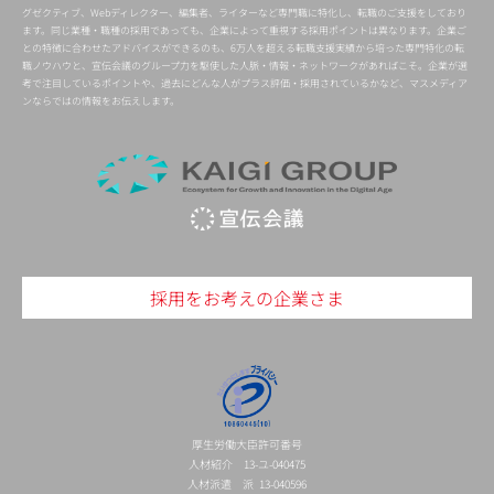
グゼクティブ、Webディレクター、編集者、ライターなど専門職に特化し、転職のご支援をしており
ます。同じ業種・職種の採用であっても、企業によって重視する採用ポイントは異なります。企業ご
との特徴に合わせたアドバイスができるのも、6万人を超える転職支援実績から培った専門特化の転
職ノウハウと、宣伝会議のグループ力を駆使した人脈・情報・ネットワークがあればこそ。企業が選
考で注目しているポイントや、過去にどんな人がプラス評価・採用されているかなど、マスメディア
ンならではの情報をお伝えします。
採用をお考えの企業さま
厚生労働大臣許可番号
人材紹介 13-ユ-040475
人材派遣 派 13-040596