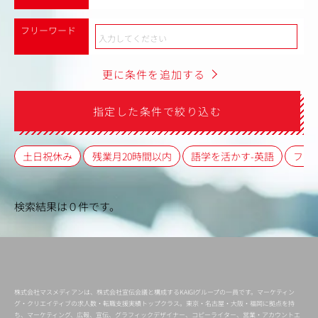
フリーワード
更に条件を追加する
指定した条件で絞り込む
土日祝休み
残業月20時間以内
語学を活かす-英語
フレ
検索結果は０件です。
株式会社マスメディアンは、株式会社宣伝会議と構成するKAIGIグループの一員です。マーケティン
グ・クリエイティブの求人数・転職支援実績トップクラス。東京・名古屋・大阪・福岡に拠点を持
ち、マーケティング、広報、宣伝、グラフィックデザイナー、コピーライター、営業・アカウントエ