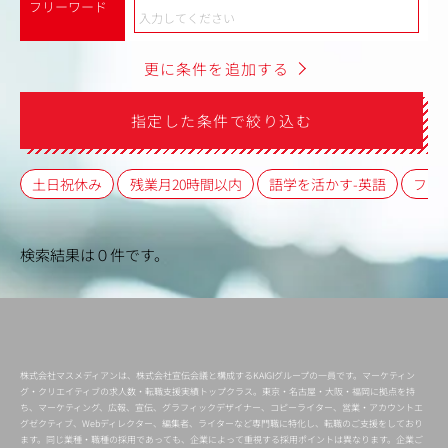
フリーワード
更に条件を追加する
指定した条件で絞り込む
土日祝休み
残業月20時間以内
語学を活かす-英語
フレ
検索結果は０件です。
株式会社マスメディアンは、株式会社宣伝会議と構成するKAIGIグループの一員です。マーケティン
グ・クリエイティブの求人数・転職支援実績トップクラス。東京・名古屋・大阪・福岡に拠点を持
ち、マーケティング、広報、宣伝、グラフィックデザイナー、コピーライター、営業・アカウントエ
グゼクティブ、Webディレクター、編集者、ライターなど専門職に特化し、転職のご支援をしており
ます。同じ業種・職種の採用であっても、企業によって重視する採用ポイントは異なります。企業ご