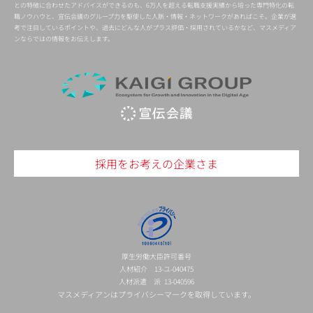
との特徴に合わせたアドバイスができるのも、6万人を超える転職支援実績から培った専門特化の転
職ノウハウと、宣伝会議のグループ力を駆使した人脈・情報・ネットワークがあればこそ。企業が選
考で注目しているポイントや、過去にどんな人がプラス評価・採用されているかなど、マスメディア
ンならではの情報をお伝えします。
採用をお考えの企業さま
厚生労働大臣許可番号
人材紹介 13-ユ-040475
人材派遣 派 13-040596
マスメディアンはプライバシーマークを取得しています。