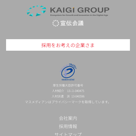
採用をお考えの企業さま
厚生労働大臣許可番号
人材紹介 13-ユ-040475
人材派遣 派 13-040596
マスメディアンはプライバシーマークを取得しています。
会社案内
採用情報
サイトマップ