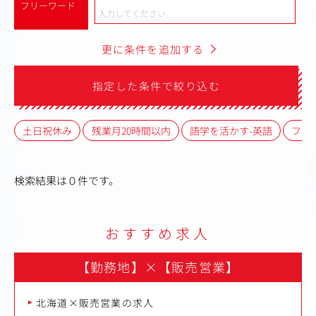
フリーワード
更に条件を追加する
指定した条件で絞り込む
土日祝休み
残業月20時間以内
語学を活かす-英語
フレ
検索結果は０件です。
おすすめ求人
【勤務地】
×
【販売営業】
北海道×販売営業の求人