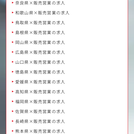
奈良県×販売営業の求人
和歌山県×販売営業の求人
鳥取県×販売営業の求人
島根県×販売営業の求人
岡山県×販売営業の求人
広島県×販売営業の求人
山口県×販売営業の求人
徳島県×販売営業の求人
愛媛県×販売営業の求人
高知県×販売営業の求人
福岡県×販売営業の求人
佐賀県×販売営業の求人
長崎県×販売営業の求人
熊本県×販売営業の求人