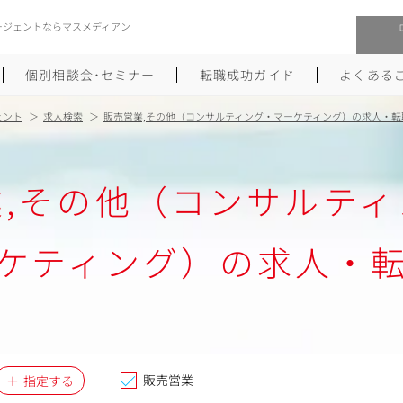
ージェントならマスメディアン
個別相談会･セミナー
転職成功ガイド
よくある
ェント
求人検索
販売営業,その他（コンサルティング・マーケティング）の求人・転
転職活動を始めるにあたり
メーカー・事業会社への転職
業,その他（コンサルティ
履歴書のつくり方
大手広告会社への転職
職務経歴書のつくり方
エグゼクティブ転職
ケティング）の求人・
ポートフォリオのつくり方
しゅふクリ･ママクリ転職
面接対策
年収アップ転職
未経験から広告業界への転職
Uターン･Iターン転職
販売営業
指定する