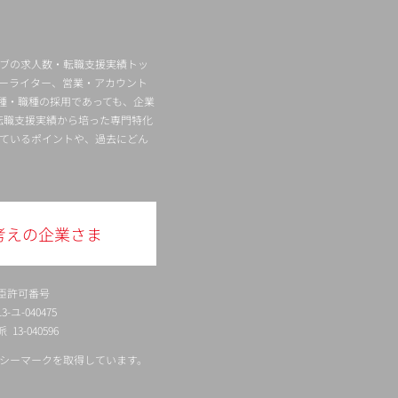
ィブの求人数・転職支援実績トッ
ーライター、営業・アカウント
種・職種の採用であっても、企業
転職支援実績から培った専門特化
ているポイントや、過去にどん
考えの企業さま
臣許可番号
ユ-040475
13-040596
シーマークを取得しています。