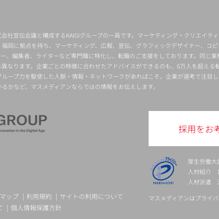
会社宣伝会議と構成するKAIGIグループの一員です。マーケティング・クリエイテ
・福岡に拠点を持ち、マーケティング、広報、宣伝、グラフィックデザイナー、コピ
クター、編集者、ライターなど専門職に特化し、転職のご支援をしております。同じ業
は異なります。企業ごとの特徴に合わせたアドバイスができるのも、6万人を超える
グループ力を駆使した人脈・情報・ネットワークがあればこそ。企業が選考で注目し
いるかなど、マスメディアンならではの情報をお伝えします。
採用をお
厚生労働大
人材紹介 13-
人材派遣 派 
マップ
利用規約
サイトの利用について
マスメディアンはプライバ
て
個人情報保護方針