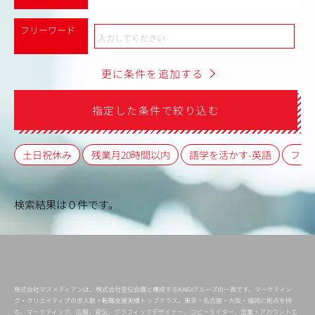
フリーワード
更に条件を追加する
指定した条件で絞り込む
土日祝休み
残業月20時間以内
語学を活かす-英語
フレ
検索結果は０件です。
株式会社マスメディアンは、株式会社宣伝会議と構成するKAIGIグループの一員です。マーケティン
グ・クリエイティブの求人数・転職支援実績トップクラス。東京・名古屋・大阪・福岡に拠点を持
ち、マーケティング、広報、宣伝、グラフィックデザイナー、コピーライター、営業・アカウントエ