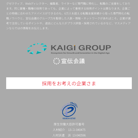
グゼクティブ、Webディレクター、編集者、ライターなど専門職に特化し、転職のご支援をしており
ます。同じ業種・職種の採用であっても、企業によって重視する採用ポイントは異なります。企業ご
との特徴に合わせたアドバイスができるのも、6万人を超える転職支援実績から培った専門特化の転
職ノウハウと、宣伝会議のグループ力を駆使した人脈・情報・ネットワークがあればこそ。企業が選
考で注目しているポイントや、過去にどんな人がプラス評価・採用されているかなど、マスメディア
ンならではの情報をお伝えします。
採用をお考えの企業さま
厚生労働大臣許可番号
人材紹介 13-ユ-040475
人材派遣 派 13-040596