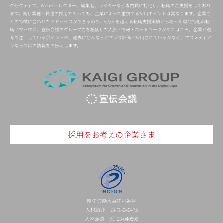
グゼクティブ、Webディレクター、編集者、ライターなど専門職に特化し、転職のご支援をしており
ます。同じ業種・職種の採用であっても、企業によって重視する採用ポイントは異なります。企業ご
との特徴に合わせたアドバイスができるのも、6万人を超える転職支援実績から培った専門特化の転
職ノウハウと、宣伝会議のグループ力を駆使した人脈・情報・ネットワークがあればこそ。企業が選
考で注目しているポイントや、過去にどんな人がプラス評価・採用されているかなど、マスメディア
ンならではの情報をお伝えします。
採用をお考えの企業さま
厚生労働大臣許可番号
人材紹介 13-ユ-040475
人材派遣 派 13-040596