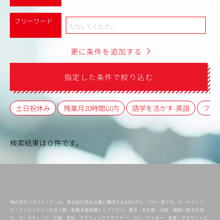
フリーワード
更に条件を追加する
指定した条件で絞り込む
土日祝休み
残業月20時間以内
語学を活かす-英語
フレ
検索結果は０件です。
株式会社マスメディアンは、株式会社宣伝会議と構成するKAIGIグループの一員です。マーケティン
グ・クリエイティブの求人数・転職支援実績トップクラス。東京・名古屋・大阪・福岡に拠点を持
ち、マーケティング、広報、宣伝、グラフィックデザイナー、コピーライター、営業・アカウントエ