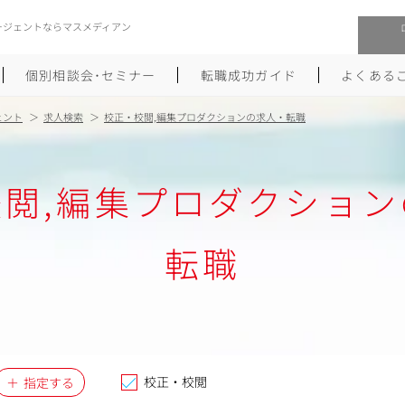
ージェントならマスメディアン
個別相談会･セミナー
転職成功ガイド
よくある
ェント
求人検索
校正・校閲,編集プロダクションの求人・転職
転職活動を始めるにあたり
メーカー・事業会社への転職
校閲,編集プロダクション
履歴書のつくり方
大手広告会社への転職
職務経歴書のつくり方
エグゼクティブ転職
転職
ポートフォリオのつくり方
しゅふクリ･ママクリ転職
面接対策
年収アップ転職
未経験から広告業界への転職
Uターン･Iターン転職
校正・校閲
指定する