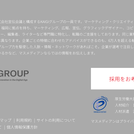
会社宣伝会議と構成するKAIGIグループの一員です。マーケティング・クリエイテ
・福岡に拠点を持ち、マーケティング、広報、宣伝、グラフィックデザイナー、コピ
クター、編集者、ライターなど専門職に特化し、転職のご支援をしております。同じ業
は異なります。企業ごとの特徴に合わせたアドバイスができるのも、6万人を超える
グループ力を駆使した人脈・情報・ネットワークがあればこそ。企業が選考で注目し
いるかなど、マスメディアンならではの情報をお伝えします。
採用をお
厚生労働大
人材紹介 13-
人材派遣 派 
マップ
利用規約
サイトの利用について
マスメディアンはプライバ
て
個人情報保護方針