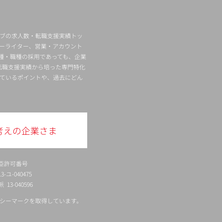
ィブの求人数・転職支援実績トッ
ーライター、営業・アカウント
種・職種の採用であっても、企業
転職支援実績から培った専門特化
ているポイントや、過去にどん
考えの企業さま
臣許可番号
ユ-040475
13-040596
シーマークを取得しています。