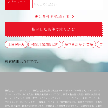
フリーワード
更に条件を追加する
指定した条件で絞り込む
土日祝休み
残業月20時間以内
語学を活かす-英語
フレ
検索結果は０件です。
株式会社マスメディアンは、株式会社宣伝会議と構成するKAIGIグループの一員です。マーケティン
グ・クリエイティブの求人数・転職支援実績トップクラス。東京・名古屋・大阪・福岡に拠点を持
ち、マーケティング、広報、宣伝、グラフィックデザイナー、コピーライター、営業・アカウントエ
グゼクティブ、Webディレクター、編集者、ライターなど専門職に特化し、転職のご支援をしており
ます。同じ業種・職種の採用であっても、企業によって重視する採用ポイントは異なります。企業ご