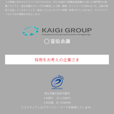
との特徴に合わせたアドバイスができるのも、6万人を超える転職支援実績から培った専門特化の転
職ノウハウと、宣伝会議のグループ力を駆使した人脈・情報・ネットワークがあればこそ。企業が選
考で注目しているポイントや、過去にどんな人がプラス評価・採用されているかなど、マスメディア
ンならではの情報をお伝えします。
採用をお考えの企業さま
厚生労働大臣許可番号
人材紹介 13-ユ-040475
人材派遣 派 13-040596
マスメディアンはプライバシーマークを取得しています。