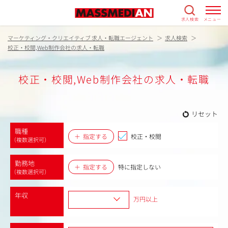
求人検索
メニュー
マーケティング・クリエイティブ 求人・転職エージェント
求人検索
校正・校閲,Web制作会社の求人・転職
校正・校閲,Web制作会社の求人・転職
リセット
職種
指定する
校正・校閲
（複数選択可）
勤務地
指定する
特に指定しない
（複数選択可）
年収
万円以上