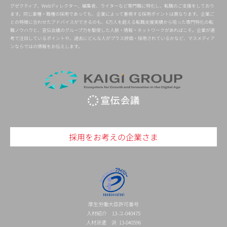
グゼクティブ、Webディレクター、編集者、ライターなど専門職に特化し、転職のご支援をしており
ます。同じ業種・職種の採用であっても、企業によって重視する採用ポイントは異なります。企業ご
との特徴に合わせたアドバイスができるのも、6万人を超える転職支援実績から培った専門特化の転
職ノウハウと、宣伝会議のグループ力を駆使した人脈・情報・ネットワークがあればこそ。企業が選
考で注目しているポイントや、過去にどんな人がプラス評価・採用されているかなど、マスメディア
ンならではの情報をお伝えします。
採用をお考えの企業さま
厚生労働大臣許可番号
人材紹介 13-ユ-040475
人材派遣 派 13-040596