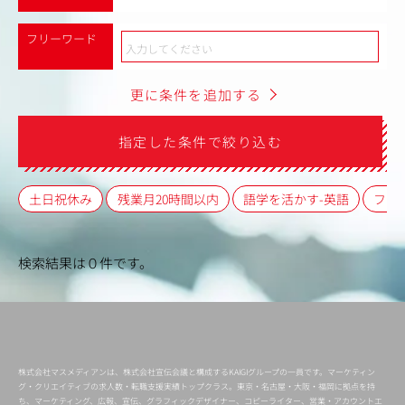
フリーワード
更に条件を追加する
指定した条件で絞り込む
土日祝休み
残業月20時間以内
語学を活かす-英語
フレ
検索結果は０件です。
株式会社マスメディアンは、株式会社宣伝会議と構成するKAIGIグループの一員です。マーケティン
グ・クリエイティブの求人数・転職支援実績トップクラス。東京・名古屋・大阪・福岡に拠点を持
ち、マーケティング、広報、宣伝、グラフィックデザイナー、コピーライター、営業・アカウントエ