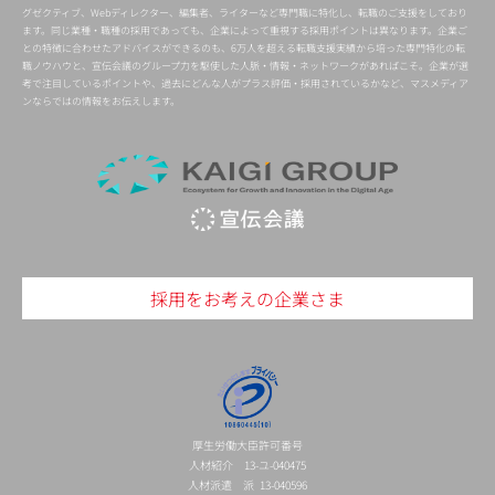
グゼクティブ、Webディレクター、編集者、ライターなど専門職に特化し、転職のご支援をしており
ます。同じ業種・職種の採用であっても、企業によって重視する採用ポイントは異なります。企業ご
との特徴に合わせたアドバイスができるのも、6万人を超える転職支援実績から培った専門特化の転
職ノウハウと、宣伝会議のグループ力を駆使した人脈・情報・ネットワークがあればこそ。企業が選
考で注目しているポイントや、過去にどんな人がプラス評価・採用されているかなど、マスメディア
ンならではの情報をお伝えします。
採用をお考えの企業さま
厚生労働大臣許可番号
人材紹介 13-ユ-040475
人材派遣 派 13-040596