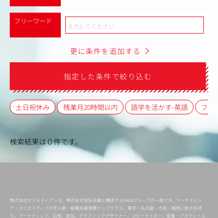
フリーワード
更に条件を追加する
指定した条件で絞り込む
土日祝休み
残業月20時間以内
語学を活かす-英語
フレ
検索結果は０件です。
株式会社マスメディアンは、株式会社宣伝会議と構成するKAIGIグループの一員です。マーケティン
グ・クリエイティブの求人数・転職支援実績トップクラス。東京・名古屋・大阪・福岡に拠点を持
ち、マーケティング、広報、宣伝、グラフィックデザイナー、コピーライター、営業・アカウントエ