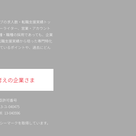
ィブの求人数・転職支援実績トッ
ーライター、営業・アカウント
種・職種の採用であっても、企業
転職支援実績から培った専門特化
ているポイントや、過去にどん
考えの企業さま
臣許可番号
ユ-040475
13-040596
シーマークを取得しています。