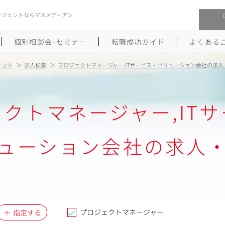
ージェントならマスメディアン
個別相談会･セミナー
転職成功ガイド
よくある
ェント
求人検索
プロジェクトマネージャー,ITサービス・ソリューション会社の求人
転職活動を始めるにあたり
メーカー・事業会社への転職
クトマネージャー,IT
履歴書のつくり方
大手広告会社への転職
職務経歴書のつくり方
エグゼクティブ転職
ューション会社の求人
ポートフォリオのつくり方
しゅふクリ･ママクリ転職
面接対策
年収アップ転職
未経験から広告業界への転職
Uターン･Iターン転職
プロジェクトマネージャー
指定する