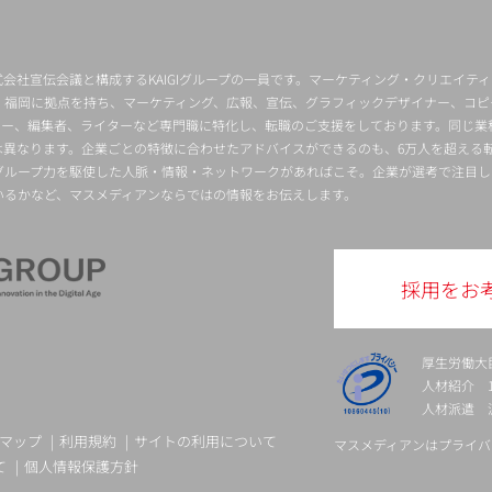
会社宣伝会議と構成するKAIGIグループの一員です。マーケティング・クリエイテ
・福岡に拠点を持ち、マーケティング、広報、宣伝、グラフィックデザイナー、コピ
クター、編集者、ライターなど専門職に特化し、転職のご支援をしております。同じ業
は異なります。企業ごとの特徴に合わせたアドバイスができるのも、6万人を超える
グループ力を駆使した人脈・情報・ネットワークがあればこそ。企業が選考で注目し
いるかなど、マスメディアンならではの情報をお伝えします。
採用をお
厚生労働大
人材紹介 13-
人材派遣 派 
マップ
利用規約
サイトの利用について
マスメディアンはプライバ
て
個人情報保護方針