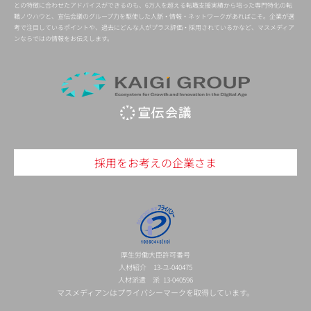
との特徴に合わせたアドバイスができるのも、6万人を超える転職支援実績から培った専門特化の転
職ノウハウと、宣伝会議のグループ力を駆使した人脈・情報・ネットワークがあればこそ。企業が選
考で注目しているポイントや、過去にどんな人がプラス評価・採用されているかなど、マスメディア
ンならではの情報をお伝えします。
採用をお考えの企業さま
厚生労働大臣許可番号
人材紹介 13-ユ-040475
人材派遣 派 13-040596
マスメディアンはプライバシーマークを取得しています。