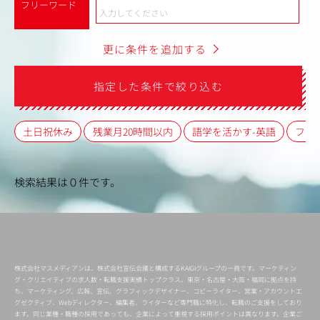
フリーワード
更に条件を追加する
指定した条件で絞り込む
土日祝休み
残業月20時間以内
語学を活かす-英語
フレ
検索結果は０件です。
株式会社マスメディアンは、株式会社宣伝会議と構成するKAIGIグループの一員です。マーケティン
グ・クリエイティブの求人数・転職支援実績トップクラス。東京・名古屋・大阪・福岡に拠点を持
ち、マーケティング、広報、宣伝、グラフィックデザイナー、コピーライター、営業・アカウントエ
グゼクティブ、Webディレクター、編集者、ライターなど専門職に特化し、転職のご支援をしており
ます。同じ業種・職種の採用であっても、企業によって重視する採用ポイントは異なります。企業ご