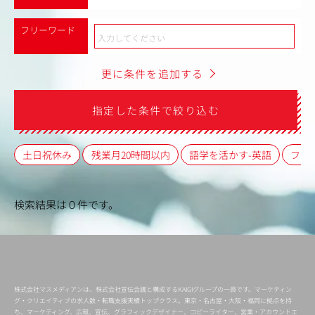
フリーワード
更に条件を追加する
指定した条件で絞り込む
土日祝休み
残業月20時間以内
語学を活かす-英語
フレ
検索結果は０件です。
株式会社マスメディアンは、株式会社宣伝会議と構成するKAIGIグループの一員です。マーケティン
グ・クリエイティブの求人数・転職支援実績トップクラス。東京・名古屋・大阪・福岡に拠点を持
ち、マーケティング、広報、宣伝、グラフィックデザイナー、コピーライター、営業・アカウントエ