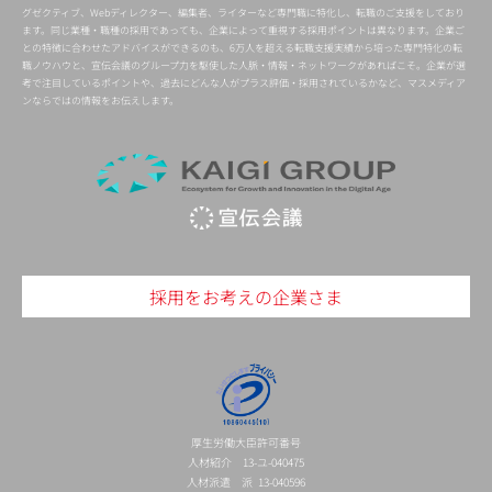
グゼクティブ、Webディレクター、編集者、ライターなど専門職に特化し、転職のご支援をしており
ます。同じ業種・職種の採用であっても、企業によって重視する採用ポイントは異なります。企業ご
との特徴に合わせたアドバイスができるのも、6万人を超える転職支援実績から培った専門特化の転
職ノウハウと、宣伝会議のグループ力を駆使した人脈・情報・ネットワークがあればこそ。企業が選
考で注目しているポイントや、過去にどんな人がプラス評価・採用されているかなど、マスメディア
ンならではの情報をお伝えします。
採用をお考えの企業さま
厚生労働大臣許可番号
人材紹介 13-ユ-040475
人材派遣 派 13-040596