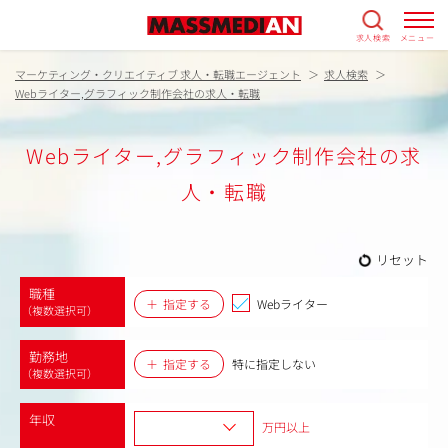
求人検索
メニュー
マーケティング・クリエイティブ 求人・転職エージェント
求人検索
Webライター,グラフィック制作会社の求人・転職
Webライター,グラフィック制作会社の求
人・転職
リセット
職種
指定する
Webライター
（複数選択可）
勤務地
指定する
特に指定しない
（複数選択可）
年収
万円以上