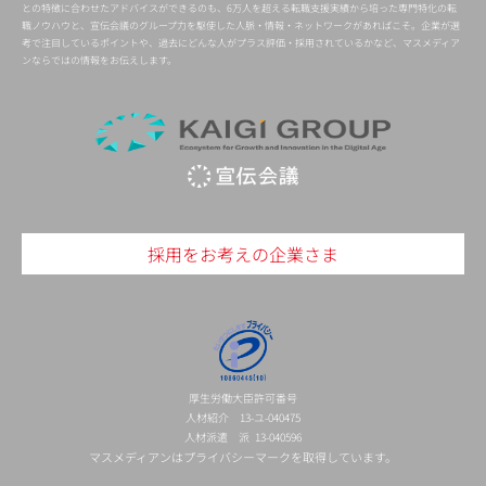
との特徴に合わせたアドバイスができるのも、6万人を超える転職支援実績から培った専門特化の転
職ノウハウと、宣伝会議のグループ力を駆使した人脈・情報・ネットワークがあればこそ。企業が選
考で注目しているポイントや、過去にどんな人がプラス評価・採用されているかなど、マスメディア
ンならではの情報をお伝えします。
採用をお考えの企業さま
厚生労働大臣許可番号
人材紹介 13-ユ-040475
人材派遣 派 13-040596
マスメディアンはプライバシーマークを取得しています。