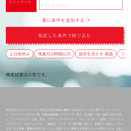
フリーワード
更に条件を追加する
指定した条件で絞り込む
土日祝休み
残業月20時間以内
語学を活かす-英語
フレ
検索結果は０件です。
株式会社マスメディアンは、株式会社宣伝会議と構成するKAIGIグループの一員です。マーケティン
グ・クリエイティブの求人数・転職支援実績トップクラス。東京・名古屋・大阪・福岡に拠点を持
ち、マーケティング、広報、宣伝、グラフィックデザイナー、コピーライター、営業・アカウントエ
グゼクティブ、Webディレクター、編集者、ライターなど専門職に特化し、転職のご支援をしており
ます。同じ業種・職種の採用であっても、企業によって重視する採用ポイントは異なります。企業ご