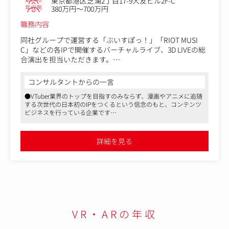
東京都港区芝浦2丁目17-9大友ビル2F-C
年収例
380万円～700万円
職務内容
同社グループで運営する「ぶいすぽっ！」「RIOT MUSI
C」などの各IPで開催するバーチャルライブ、3D LIVEの総
合演出を担当いただきます。
よりハイクオリティで、ファンや視聴者の記憶に残るよう
なバーチャルライブを制作したい方からのご応募をお待ち
コンサルタントからの一言
しています。
●VTuber業界のトップを目指すのみならず、漫画やアニメに追随
する次世代の日本初のIPをつくるという信念のもと、コンテンツ
●概要
ビジネスを行っている企業です
・Unityを使用したバーチャルライブ、3D LIVEのクオリテ
●動画広告市場は2024年には5000億になりうると言われていま
ィアップ業務
す。同社は、動画メディア発の日本を代表をするIPをつくること
・演出、ステージ制作などライブ全体の企画・仕様設計お
を目指していますが、5000億になりうる市場に影響を及ぼすこと
詳細を見る
ができます
よび、各チームの制作進行管理など
●選考の注目ポイントなども適宜アドバイスいたします
VR・ARの年収