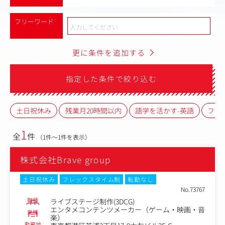
フリーワード
更に条件を追加する
指定した条件で絞り込む
土日祝休み
残業月20時間以内
語学を活かす-英語
フレ
1
全
件
（1件～1件を表示）
株式会社Brave group
土日祝休み
フレックスタイム制
転勤なし
No.73767
職種
ライブステージ制作(3DCG)
エンタメコンテンツメーカー（ゲーム・映画・音
業種
楽）
勤務地