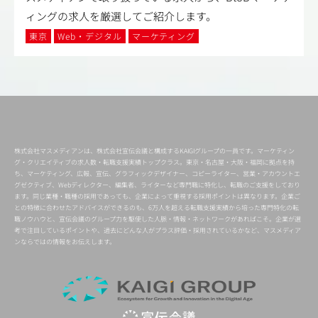
ィングの求人を厳選してご紹介します。
東京
Web・デジタル
マーケティング
株式会社マスメディアンは、株式会社宣伝会議と構成するKAIGIグループの一員です。マーケティン
グ・クリエイティブの求人数・転職支援実績トップクラス。東京・名古屋・大阪・福岡に拠点を持
ち、マーケティング、広報、宣伝、グラフィックデザイナー、コピーライター、営業・アカウントエ
グゼクティブ、Webディレクター、編集者、ライターなど専門職に特化し、転職のご支援をしており
ます。同じ業種・職種の採用であっても、企業によって重視する採用ポイントは異なります。企業ご
との特徴に合わせたアドバイスができるのも、6万人を超える転職支援実績から培った専門特化の転
職ノウハウと、宣伝会議のグループ力を駆使した人脈・情報・ネットワークがあればこそ。企業が選
考で注目しているポイントや、過去にどんな人がプラス評価・採用されているかなど、マスメディア
ンならではの情報をお伝えします。