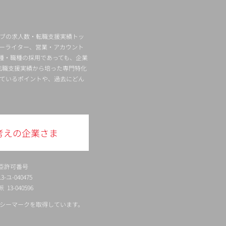
ィブの求人数・転職支援実績トッ
ーライター、営業・アカウント
種・職種の採用であっても、企業
転職支援実績から培った専門特化
ているポイントや、過去にどん
考えの企業さま
臣許可番号
ユ-040475
13-040596
シーマークを取得しています。