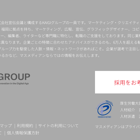
会社宣伝会議と構成するKAIGIグループの一員です。マーケティング・クリエイテ
・福岡に拠点を持ち、マーケティング、広報、宣伝、グラフィックデザイナー、コピ
クター、編集者、ライターなど専門職に特化し、転職のご支援をしております。同じ業
は異なります。企業ごとの特徴に合わせたアドバイスができるのも、6万人を超える
グループ力を駆使した人脈・情報・ネットワークがあればこそ。企業が選考で注目し
いるかなど、マスメディアンならではの情報をお伝えします。
採用をお
厚生労働大
人材紹介 13-
人材派遣 派 
マップ
利用規約
サイトの利用について
マスメディアンはプライバ
て
個人情報保護方針