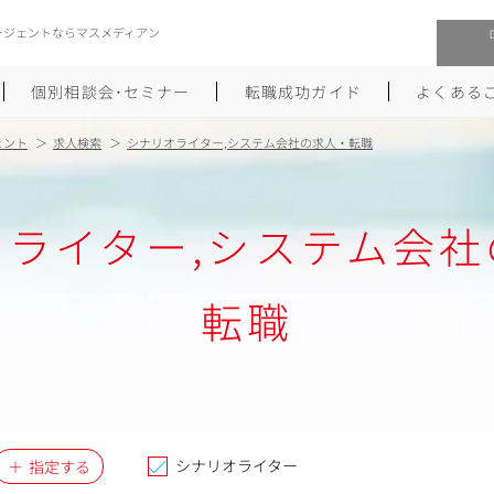
ージェントならマスメディアン
個別相談会･セミナー
転職成功ガイド
よくある
ェント
求人検索
シナリオライター,システム会社の求人・転職
転職活動を始めるにあたり
メーカー・事業会社への転職
オライター,システム会社
履歴書のつくり方
大手広告会社への転職
職務経歴書のつくり方
エグゼクティブ転職
転職
ポートフォリオのつくり方
しゅふクリ･ママクリ転職
面接対策
年収アップ転職
未経験から広告業界への転職
Uターン･Iターン転職
シナリオライター
指定する