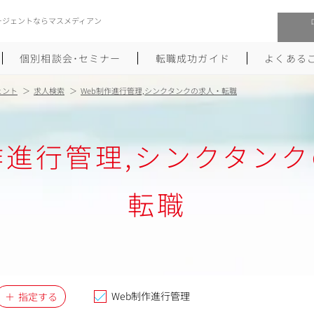
ージェントならマスメディアン
個別相談会･セミナー
転職成功ガイド
よくある
ェント
求人検索
Web制作進行管理,シンクタンクの求人・転職
転職活動を始めるにあたり
メーカー・事業会社への転職
作進行管理,シンクタン
履歴書のつくり方
大手広告会社への転職
職務経歴書のつくり方
エグゼクティブ転職
転職
ポートフォリオのつくり方
しゅふクリ･ママクリ転職
面接対策
年収アップ転職
未経験から広告業界への転職
Uターン･Iターン転職
Web制作進行管理
指定する