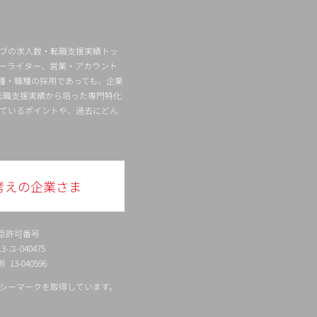
ィブの求人数・転職支援実績トッ
ーライター、営業・アカウント
種・職種の採用であっても、企業
転職支援実績から培った専門特化
ているポイントや、過去にどん
考えの企業さま
臣許可番号
ユ-040475
13-040596
シーマークを取得しています。