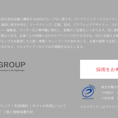
会社宣伝会議と構成するKAIGIグループの一員です。マーケティング・クリエイテ
・福岡に拠点を持ち、マーケティング、広報、宣伝、グラフィックデザイナー、コピ
クター、編集者、ライターなど専門職に特化し、転職のご支援をしております。同じ業
は異なります。企業ごとの特徴に合わせたアドバイスができるのも、6万人を超える
グループ力を駆使した人脈・情報・ネットワークがあればこそ。企業が選考で注目し
いるかなど、マスメディアンならではの情報をお伝えします。
採用をお
厚生労働大
人材紹介 13-
人材派遣 派 
マップ
利用規約
サイトの利用について
マスメディアンはプライバ
て
個人情報保護方針