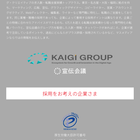
グ・クリエイティブの求人数・転職支援実績トップクラス。東京・名古屋・大阪・福岡に拠点を持
ち、マーケティング、広報、宣伝、グラフィックデザイナー、コピーライター、営業・アカウントエ
グゼクティブ、Webディレクター、編集者、ライターなど専門職に特化し、転職のご支援をしており
ます。同じ業種・職種の採用であっても、企業によって重視する採用ポイントは異なります。企業ご
との特徴に合わせたアドバイスができるのも、6万人を超える転職支援実績から培った専門特化の転
職ノウハウと、宣伝会議のグループ力を駆使した人脈・情報・ネットワークがあればこそ。企業が選
考で注目しているポイントや、過去にどんな人がプラス評価・採用されているかなど、マスメディア
ンならではの情報をお伝えします。
採用をお考えの企業さま
厚生労働大臣許可番号