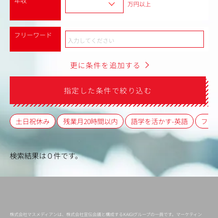
年収
万円以上
フリーワード
更に条件を追加する
指定した条件で絞り込む
土日祝休み
残業月20時間以内
語学を活かす-英語
フレ
検索結果は０件です。
株式会社マスメディアンは、株式会社宣伝会議と構成するKAIGIグループの一員です。マーケティン