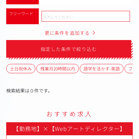
フリーワード
更に条件を追加する
指定した条件で絞り込む
土日祝休み
残業月20時間以内
語学を活かす-英語
フレ
検索結果は０件です。
おすすめ求人
【勤務地】
×
【Webアートディレクター】