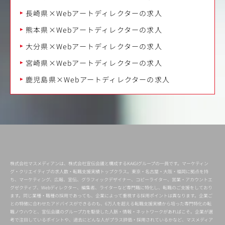
長崎県×Webアートディレクターの求人
熊本県×Webアートディレクターの求人
大分県×Webアートディレクターの求人
宮崎県×Webアートディレクターの求人
鹿児島県×Webアートディレクターの求人
株式会社マスメディアンは、株式会社宣伝会議と構成するKAIGIグループの一員です。マーケティン
グ・クリエイティブの求人数・転職支援実績トップクラス。東京・名古屋・大阪・福岡に拠点を持
ち、マーケティング、広報、宣伝、グラフィックデザイナー、コピーライター、営業・アカウントエ
グゼクティブ、Webディレクター、編集者、ライターなど専門職に特化し、転職のご支援をしており
ます。同じ業種・職種の採用であっても、企業によって重視する採用ポイントは異なります。企業ご
との特徴に合わせたアドバイスができるのも、6万人を超える転職支援実績から培った専門特化の転
職ノウハウと、宣伝会議のグループ力を駆使した人脈・情報・ネットワークがあればこそ。企業が選
考で注目しているポイントや、過去にどんな人がプラス評価・採用されているかなど、マスメディア