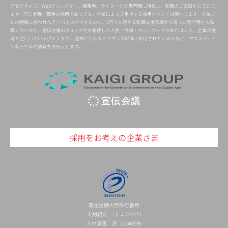
グゼクティブ、Webディレクター、編集者、ライターなど専門職に特化し、転職のご支援をしており
ます。同じ業種・職種の採用であっても、企業によって重視する採用ポイントは異なります。企業ご
との特徴に合わせたアドバイスができるのも、6万人を超える転職支援実績から培った専門特化の転
職ノウハウと、宣伝会議のグループ力を駆使した人脈・情報・ネットワークがあればこそ。企業が選
考で注目しているポイントや、過去にどんな人がプラス評価・採用されているかなど、マスメディア
ンならではの情報をお伝えします。
採用をお考えの企業さま
厚生労働大臣許可番号
人材紹介 13-ユ-040475
人材派遣 派 13-040596