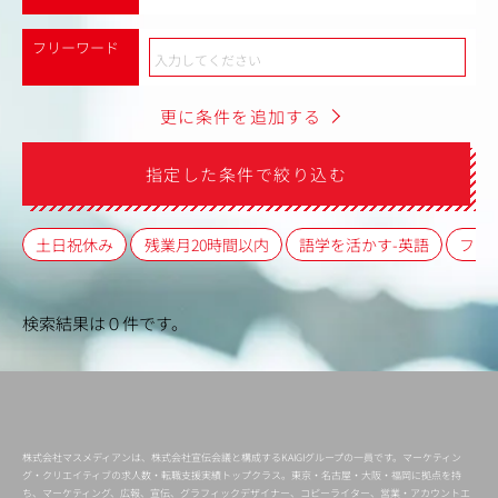
フリーワード
更に条件を追加する
指定した条件で絞り込む
土日祝休み
残業月20時間以内
語学を活かす-英語
フレ
検索結果は０件です。
株式会社マスメディアンは、株式会社宣伝会議と構成するKAIGIグループの一員です。マーケティン
グ・クリエイティブの求人数・転職支援実績トップクラス。東京・名古屋・大阪・福岡に拠点を持
ち、マーケティング、広報、宣伝、グラフィックデザイナー、コピーライター、営業・アカウントエ