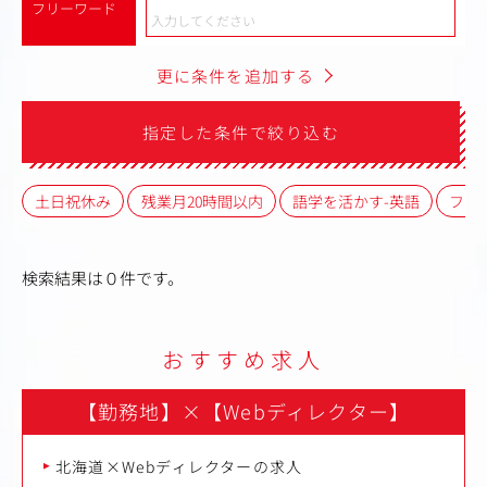
フリーワード
更に条件を追加する
指定した条件で絞り込む
土日祝休み
残業月20時間以内
語学を活かす-英語
フレ
検索結果は０件です。
おすすめ求人
【勤務地】
×
【Webディレクター】
北海道×Webディレクターの求人