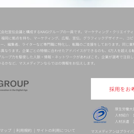
会社宣伝会議と構成するKAIGIグループの一員です。マーケティング・クリエイテ
・福岡に拠点を持ち、マーケティング、広報、宣伝、グラフィックデザイナー、コピ
クター、編集者、ライターなど専門職に特化し、転職のご支援をしております。同じ業
は異なります。企業ごとの特徴に合わせたアドバイスができるのも、6万人を超える
グループ力を駆使した人脈・情報・ネットワークがあればこそ。企業が選考で注目し
いるかなど、マスメディアンならではの情報をお伝えします。
採用をお
厚生労働大
人材紹介 13-
人材派遣 派 
マップ
利用規約
サイトの利用について
マスメディアンはプライバ