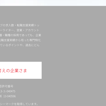
ィブの求人数・転職支援実績トッ
ーライター、営業・アカウント
種・職種の採用であっても、企業
転職支援実績から培った専門特化
ているポイントや、過去にどん
考えの企業さま
臣許可番号
ユ-040475
13-040596
シーマークを取得しています。