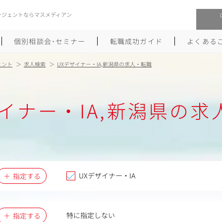
ージェントならマスメディアン
個別相談会･セミナー
転職成功ガイド
よくある
ェント
求人検索
UXデザイナー・IA,新潟県の求人・転職
転職活動を始めるにあたり
メーカー・事業会社への転職
ザイナー・IA,新潟県の求
履歴書のつくり方
大手広告会社への転職
職務経歴書のつくり方
エグゼクティブ転職
ポートフォリオのつくり方
しゅふクリ･ママクリ転職
面接対策
年収アップ転職
UXデザイナー・IA
指定する
未経験から広告業界への転職
Uターン･Iターン転職
特に指定しない
指定する