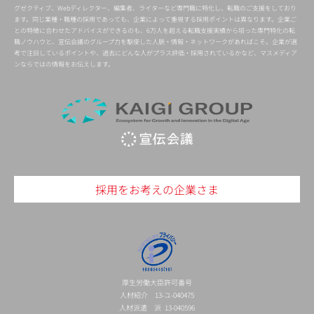
グゼクティブ、Webディレクター、編集者、ライターなど専門職に特化し、転職のご支援をしており
ます。同じ業種・職種の採用であっても、企業によって重視する採用ポイントは異なります。企業ご
との特徴に合わせたアドバイスができるのも、6万人を超える転職支援実績から培った専門特化の転
職ノウハウと、宣伝会議のグループ力を駆使した人脈・情報・ネットワークがあればこそ。企業が選
考で注目しているポイントや、過去にどんな人がプラス評価・採用されているかなど、マスメディア
ンならではの情報をお伝えします。
採用をお考えの企業さま
厚生労働大臣許可番号
人材紹介 13-ユ-040475
人材派遣 派 13-040596