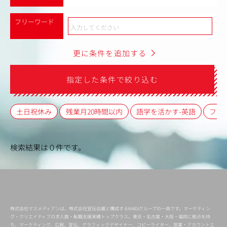
フリーワード
更に条件を追加する
指定した条件で絞り込む
土日祝休み
残業月20時間以内
語学を活かす-英語
フレ
検索結果は０件です。
株式会社マスメディアンは、株式会社宣伝会議と構成するKAIGIグループの一員です。マーケティン
グ・クリエイティブの求人数・転職支援実績トップクラス。東京・名古屋・大阪・福岡に拠点を持
ち、マーケティング、広報、宣伝、グラフィックデザイナー、コピーライター、営業・アカウントエ