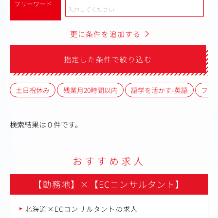
フリーワード
更に条件を追加する
指定した条件で絞り込む
土日祝休み
残業月20時間以内
語学を活かす-英語
フレ
検索結果は０件です。
おすすめ求人
【勤務地】
×
【ECコンサルタント】
北海道×ECコンサルタントの求人