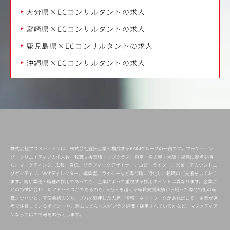
大分県×ECコンサルタントの求人
宮崎県×ECコンサルタントの求人
鹿児島県×ECコンサルタントの求人
沖縄県×ECコンサルタントの求人
株式会社マスメディアンは、株式会社宣伝会議と構成するKAIGIグループの一員です。マーケティン
グ・クリエイティブの求人数・転職支援実績トップクラス。東京・名古屋・大阪・福岡に拠点を持
ち、マーケティング、広報、宣伝、グラフィックデザイナー、コピーライター、営業・アカウントエ
グゼクティブ、Webディレクター、編集者、ライターなど専門職に特化し、転職のご支援をしており
ます。同じ業種・職種の採用であっても、企業によって重視する採用ポイントは異なります。企業ご
との特徴に合わせたアドバイスができるのも、6万人を超える転職支援実績から培った専門特化の転
職ノウハウと、宣伝会議のグループ力を駆使した人脈・情報・ネットワークがあればこそ。企業が選
考で注目しているポイントや、過去にどんな人がプラス評価・採用されているかなど、マスメディア
ンならではの情報をお伝えします。