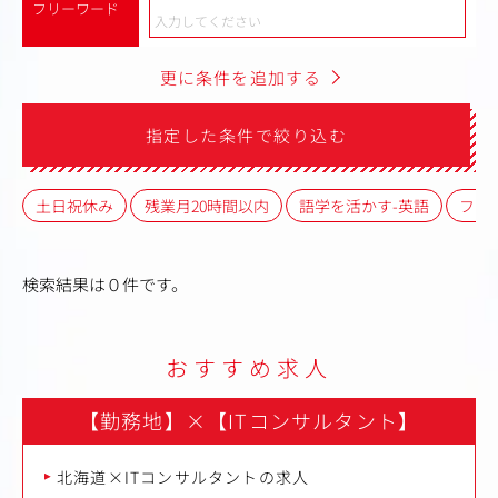
フリーワード
更に条件を追加する
指定した条件で絞り込む
土日祝休み
残業月20時間以内
語学を活かす-英語
フレ
検索結果は０件です。
おすすめ求人
【勤務地】
×
【ITコンサルタント】
北海道×ITコンサルタントの求人