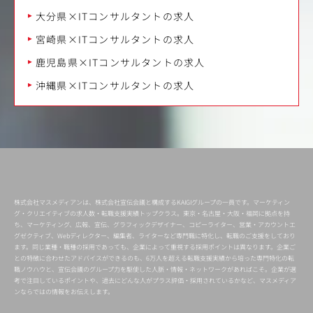
大分県×ITコンサルタントの求人
宮崎県×ITコンサルタントの求人
鹿児島県×ITコンサルタントの求人
沖縄県×ITコンサルタントの求人
株式会社マスメディアンは、株式会社宣伝会議と構成するKAIGIグループの一員です。マーケティン
グ・クリエイティブの求人数・転職支援実績トップクラス。東京・名古屋・大阪・福岡に拠点を持
ち、マーケティング、広報、宣伝、グラフィックデザイナー、コピーライター、営業・アカウントエ
グゼクティブ、Webディレクター、編集者、ライターなど専門職に特化し、転職のご支援をしており
ます。同じ業種・職種の採用であっても、企業によって重視する採用ポイントは異なります。企業ご
との特徴に合わせたアドバイスができるのも、6万人を超える転職支援実績から培った専門特化の転
職ノウハウと、宣伝会議のグループ力を駆使した人脈・情報・ネットワークがあればこそ。企業が選
考で注目しているポイントや、過去にどんな人がプラス評価・採用されているかなど、マスメディア
ンならではの情報をお伝えします。