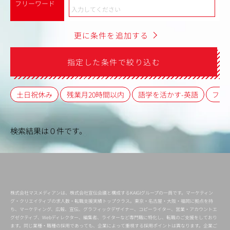
フリーワード
更に条件を追加する
指定した条件で絞り込む
土日祝休み
残業月20時間以内
語学を活かす-英語
フレ
検索結果は０件です。
株式会社マスメディアンは、株式会社宣伝会議と構成するKAIGIグループの一員です。マーケティン
グ・クリエイティブの求人数・転職支援実績トップクラス。東京・名古屋・大阪・福岡に拠点を持
ち、マーケティング、広報、宣伝、グラフィックデザイナー、コピーライター、営業・アカウントエ
グゼクティブ、Webディレクター、編集者、ライターなど専門職に特化し、転職のご支援をしており
ます。同じ業種・職種の採用であっても、企業によって重視する採用ポイントは異なります。企業ご