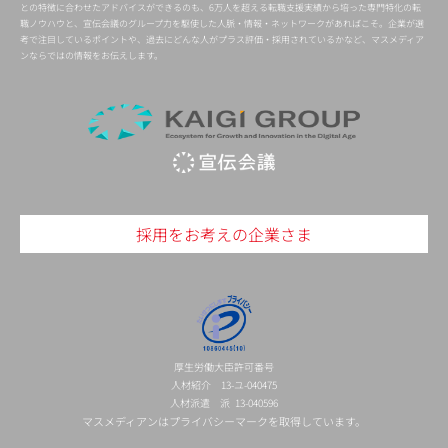
との特徴に合わせたアドバイスができるのも、6万人を超える転職支援実績から培った専門特化の転
職ノウハウと、宣伝会議のグループ力を駆使した人脈・情報・ネットワークがあればこそ。企業が選
考で注目しているポイントや、過去にどんな人がプラス評価・採用されているかなど、マスメディア
ンならではの情報をお伝えします。
採用をお考えの企業さま
厚生労働大臣許可番号
人材紹介 13-ユ-040475
人材派遣 派 13-040596
マスメディアンはプライバシーマークを取得しています。