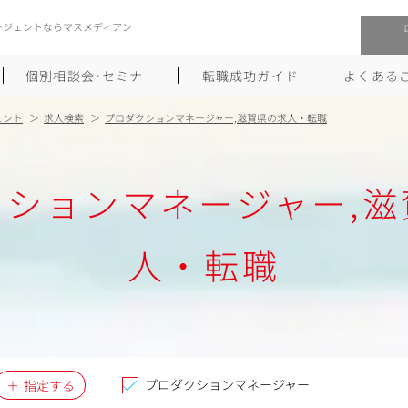
ージェントならマスメディアン
個別相談会･セミナー
転職成功ガイド
よくある
ェント
求人検索
プロダクションマネージャー,滋賀県の求人・転職
転職活動を始めるにあたり
メーカー・事業会社への転職
クションマネージャー,滋
履歴書のつくり方
大手広告会社への転職
職務経歴書のつくり方
エグゼクティブ転職
人・転職
ポートフォリオのつくり方
しゅふクリ･ママクリ転職
面接対策
年収アップ転職
未経験から広告業界への転職
Uターン･Iターン転職
プロダクションマネージャー
指定する