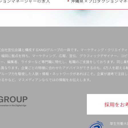
ションマネージャーの求人
沖縄県×プロダクションマネ
会社宣伝会議と構成するKAIGIグループの一員です。マーケティング・クリエイテ
・福岡に拠点を持ち、マーケティング、広報、宣伝、グラフィックデザイナー、コピ
クター、編集者、ライターなど専門職に特化し、転職のご支援をしております。同じ業
は異なります。企業ごとの特徴に合わせたアドバイスができるのも、6万人を超える
グループ力を駆使した人脈・情報・ネットワークがあればこそ。企業が選考で注目し
いるかなど、マスメディアンならではの情報をお伝えします。
採用をお
厚生労働大