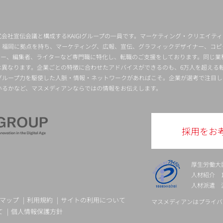
会社宣伝会議と構成するKAIGIグループの一員です。マーケティング・クリエイテ
・福岡に拠点を持ち、マーケティング、広報、宣伝、グラフィックデザイナー、コピ
クター、編集者、ライターなど専門職に特化し、転職のご支援をしております。同じ業
は異なります。企業ごとの特徴に合わせたアドバイスができるのも、6万人を超える
グループ力を駆使した人脈・情報・ネットワークがあればこそ。企業が選考で注目し
いるかなど、マスメディアンならではの情報をお伝えします。
採用をお
厚生労働大
人材紹介 13-
人材派遣 派 
マップ
利用規約
サイトの利用について
マスメディアンはプライバ
て
個人情報保護方針