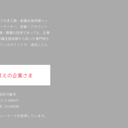
ィブの求人数・転職支援実績トッ
ーライター、営業・アカウント
種・職種の採用であっても、企業
転職支援実績から培った専門特化
ているポイントや、過去にどん
考えの企業さま
臣許可番号
ユ-040475
13-040596
シーマークを取得しています。