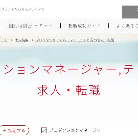
ージェントならマスメディアン
個別相談会･セミナー
転職成功ガイド
よくある
ェント
求人検索
プロダクションマネージャー,テレビ局の求人・転職
転職活動を始めるにあたり
メーカー・事業会社への転職
クションマネージャー,テ
履歴書のつくり方
大手広告会社への転職
職務経歴書のつくり方
エグゼクティブ転職
求人・転職
ポートフォリオのつくり方
しゅふクリ･ママクリ転職
面接対策
年収アップ転職
未経験から広告業界への転職
Uターン･Iターン転職
プロダクションマネージャー
指定する