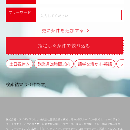
フリーワード
更に条件を追加する
指定した条件で絞り込む
土日祝休み
残業月20時間以内
語学を活かす-英語
フレ
検索結果は０件です。
株式会社マスメディアンは、株式会社宣伝会議と構成するKAIGIグループの一員です。マーケティン
グ・クリエイティブの求人数・転職支援実績トップクラス。東京・名古屋・大阪・福岡に拠点を持
ち、マーケティング、広報、宣伝、グラフィックデザイナー、コピーライター、営業・アカウントエ