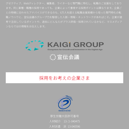
グゼクティブ、Webディレクター、編集者、ライターなど専門職に特化し、転職のご支援をしており
ます。同じ業種・職種の採用であっても、企業によって重視する採用ポイントは異なります。企業ご
との特徴に合わせたアドバイスができるのも、6万人を超える転職支援実績から培った専門特化の転
職ノウハウと、宣伝会議のグループ力を駆使した人脈・情報・ネットワークがあればこそ。企業が選
考で注目しているポイントや、過去にどんな人がプラス評価・採用されているかなど、マスメディア
ンならではの情報をお伝えします。
採用をお考えの企業さま
厚生労働大臣許可番号
人材紹介 13-ユ-040475
人材派遣 派 13-040596