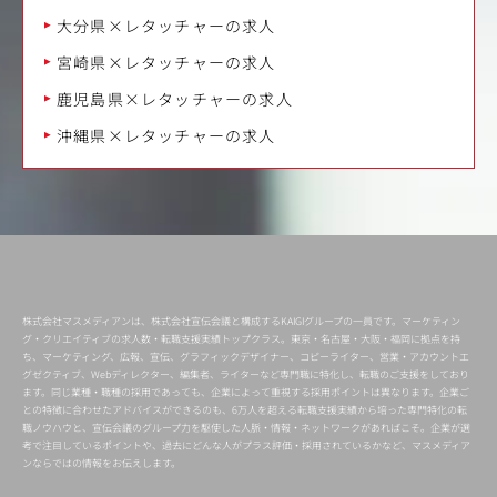
大分県×レタッチャーの求人
宮崎県×レタッチャーの求人
鹿児島県×レタッチャーの求人
沖縄県×レタッチャーの求人
株式会社マスメディアンは、株式会社宣伝会議と構成するKAIGIグループの一員です。マーケティン
グ・クリエイティブの求人数・転職支援実績トップクラス。東京・名古屋・大阪・福岡に拠点を持
ち、マーケティング、広報、宣伝、グラフィックデザイナー、コピーライター、営業・アカウントエ
グゼクティブ、Webディレクター、編集者、ライターなど専門職に特化し、転職のご支援をしており
ます。同じ業種・職種の採用であっても、企業によって重視する採用ポイントは異なります。企業ご
との特徴に合わせたアドバイスができるのも、6万人を超える転職支援実績から培った専門特化の転
職ノウハウと、宣伝会議のグループ力を駆使した人脈・情報・ネットワークがあればこそ。企業が選
考で注目しているポイントや、過去にどんな人がプラス評価・採用されているかなど、マスメディア
ンならではの情報をお伝えします。