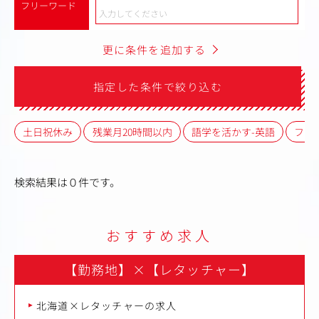
フリーワード
更に条件を追加する
指定した条件で絞り込む
土日祝休み
残業月20時間以内
語学を活かす-英語
フレ
検索結果は０件です。
おすすめ求人
【勤務地】
×
【レタッチャー】
北海道×レタッチャーの求人