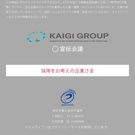
との特徴に合わせたアドバイスができるのも、6万人を超える転職支援実績から培った専門特化の転
職ノウハウと、宣伝会議のグループ力を駆使した人脈・情報・ネットワークがあればこそ。企業が選
考で注目しているポイントや、過去にどんな人がプラス評価・採用されているかなど、マスメディア
ンならではの情報をお伝えします。
採用をお考えの企業さま
厚生労働大臣許可番号
人材紹介 13-ユ-040475
人材派遣 派 13-040596
マスメディアンはプライバシーマークを取得しています。