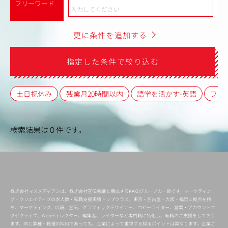
フリーワード
更に条件を追加する
指定した条件で絞り込む
土日祝休み
残業月20時間以内
語学を活かす-英語
フレ
検索結果は０件です。
株式会社マスメディアンは、株式会社宣伝会議と構成するKAIGIグループの一員です。マーケティン
グ・クリエイティブの求人数・転職支援実績トップクラス。東京・名古屋・大阪・福岡に拠点を持
ち、マーケティング、広報、宣伝、グラフィックデザイナー、コピーライター、営業・アカウントエ
グゼクティブ、Webディレクター、編集者、ライターなど専門職に特化し、転職のご支援をしており
ます。同じ業種・職種の採用であっても、企業によって重視する採用ポイントは異なります。企業ご