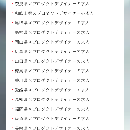
奈良県×プロダクトデザイナーの求人
和歌山県×プロダクトデザイナーの求人
鳥取県×プロダクトデザイナーの求人
島根県×プロダクトデザイナーの求人
岡山県×プロダクトデザイナーの求人
広島県×プロダクトデザイナーの求人
山口県×プロダクトデザイナーの求人
徳島県×プロダクトデザイナーの求人
香川県×プロダクトデザイナーの求人
愛媛県×プロダクトデザイナーの求人
高知県×プロダクトデザイナーの求人
福岡県×プロダクトデザイナーの求人
佐賀県×プロダクトデザイナーの求人
長崎県×プロダクトデザイナーの求人