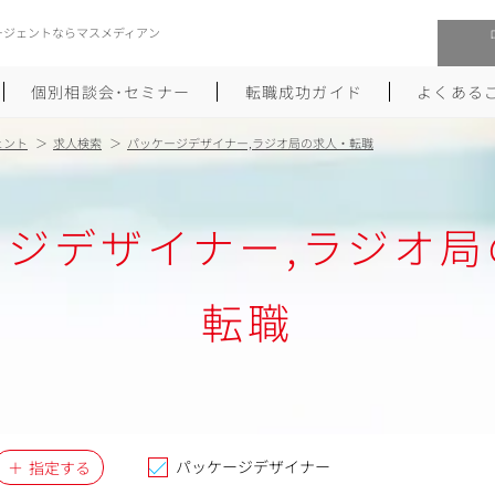
ージェントならマスメディアン
個別相談会･セミナー
転職成功ガイド
よくある
ェント
求人検索
パッケージデザイナー,ラジオ局の求人・転職
転職活動を始めるにあたり
メーカー・事業会社への転職
ージデザイナー,ラジオ局
履歴書のつくり方
大手広告会社への転職
職務経歴書のつくり方
エグゼクティブ転職
転職
ポートフォリオのつくり方
しゅふクリ･ママクリ転職
面接対策
年収アップ転職
未経験から広告業界への転職
Uターン･Iターン転職
パッケージデザイナー
指定する