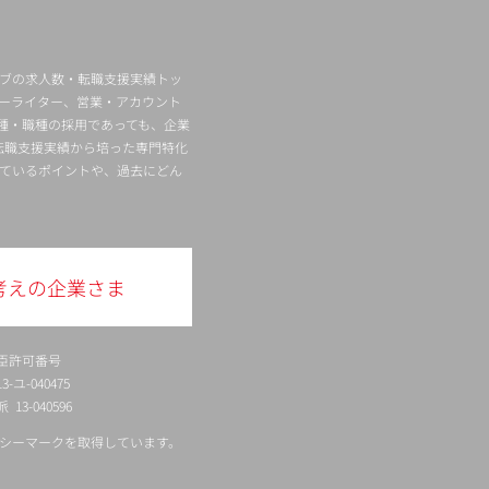
ィブの求人数・転職支援実績トッ
ーライター、営業・アカウント
種・職種の採用であっても、企業
転職支援実績から培った専門特化
ているポイントや、過去にどん
考えの企業さま
臣許可番号
ユ-040475
13-040596
シーマークを取得しています。