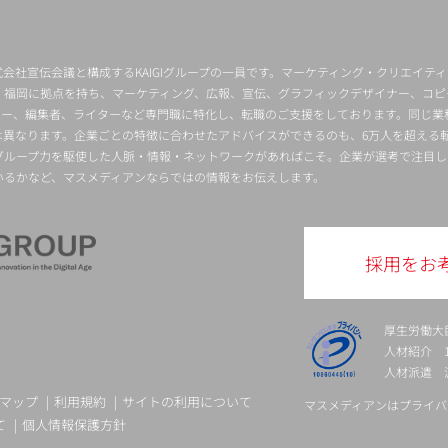
会社宣伝会議と構成するKAIGIグループの一員です。マーケティング・クリエイテ
・福岡に拠点を持ち、マーケティング、広報、宣伝、グラフィックデザイナー、コピ
クター、編集者、ライターなど専門職に特化し、転職のご支援をしております。同じ業
は異なります。企業ごとの特徴に合わせたアドバイスができるのも、6万人を超える
グループ力を駆使した人脈・情報・ネットワークがあればこそ。企業が選考で注目し
いるかなど、マスメディアンならではの情報をお伝えします。
採用をお
厚生労働大
人材紹介 13-
人材派遣 派 
マップ
利用規約
サイトの利用について
マスメディアンはプライバ
て
個人情報保護方針