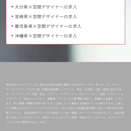
大分県×空間デザイナーの求人
宮崎県×空間デザイナーの求人
鹿児島県×空間デザイナーの求人
沖縄県×空間デザイナーの求人
株式会社マスメディアンは、株式会社宣伝会議と構成するKAIGIグループの一員です。マーケティン
グ・クリエイティブの求人数・転職支援実績トップクラス。東京・名古屋・大阪・福岡に拠点を持
ち、マーケティング、広報、宣伝、グラフィックデザイナー、コピーライター、営業・アカウントエ
グゼクティブ、Webディレクター、編集者、ライターなど専門職に特化し、転職のご支援をしており
ます。同じ業種・職種の採用であっても、企業によって重視する採用ポイントは異なります。企業ご
との特徴に合わせたアドバイスができるのも、6万人を超える転職支援実績から培った専門特化の転
職ノウハウと、宣伝会議のグループ力を駆使した人脈・情報・ネットワークがあればこそ。企業が選
考で注目しているポイントや、過去にどんな人がプラス評価・採用されているかなど、マスメディア
ンならではの情報をお伝えします。