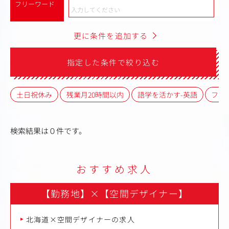
フリーワード
更に条件を追加する
指定した条件で絞り込む
土日祝休み
残業月20時間以内
語学を活かす-英語
フレ
検索結果は０件です。
おすすめ求人
【勤務地】
×
【空間デザイナー】
北海道×空間デザイナーの求人