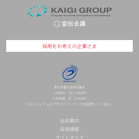
採用をお考えの企業さま
厚生労働大臣許可番号
人材紹介 13-ユ-040475
人材派遣 派 13-040596
マスメディアンはプライバシーマークを取得しています。
会社案内
採用情報
サイトマップ