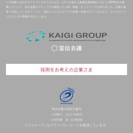
との特徴に合わせたアドバイスができるのも、6万人を超える転職支援実績から培った専門特化の転
職ノウハウと、宣伝会議のグループ力を駆使した人脈・情報・ネットワークがあればこそ。企業が選
考で注目しているポイントや、過去にどんな人がプラス評価・採用されているかなど、マスメディア
ンならではの情報をお伝えします。
採用をお考えの企業さま
厚生労働大臣許可番号
人材紹介 13-ユ-040475
人材派遣 派 13-040596
マスメディアンはプライバシーマークを取得しています。