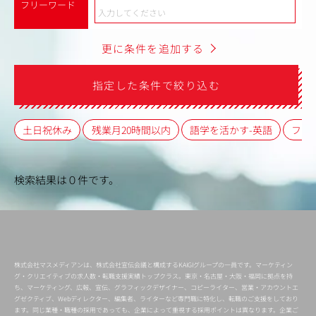
フリーワード
更に条件を追加する
指定した条件で絞り込む
土日祝休み
残業月20時間以内
語学を活かす-英語
フレ
検索結果は０件です。
株式会社マスメディアンは、株式会社宣伝会議と構成するKAIGIグループの一員です。マーケティン
グ・クリエイティブの求人数・転職支援実績トップクラス。東京・名古屋・大阪・福岡に拠点を持
ち、マーケティング、広報、宣伝、グラフィックデザイナー、コピーライター、営業・アカウントエ
グゼクティブ、Webディレクター、編集者、ライターなど専門職に特化し、転職のご支援をしており
ます。同じ業種・職種の採用であっても、企業によって重視する採用ポイントは異なります。企業ご