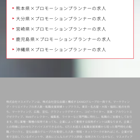
熊本県×プロモーションプランナーの求人
大分県×プロモーションプランナーの求人
宮崎県×プロモーションプランナーの求人
鹿児島県×プロモーションプランナーの求人
沖縄県×プロモーションプランナーの求人
株式会社マスメディアンは、株式会社宣伝会議と構成するKAIGIグループの一員です。マーケティン
グ・クリエイティブの求人数・転職支援実績トップクラス。東京・名古屋・大阪・福岡に拠点を持
ち、マーケティング、広報、宣伝、グラフィックデザイナー、コピーライター、営業・アカウントエ
グゼクティブ、Webディレクター、編集者、ライターなど専門職に特化し、転職のご支援をしており
ます。同じ業種・職種の採用であっても、企業によって重視する採用ポイントは異なります。企業ご
との特徴に合わせたアドバイスができるのも、6万人を超える転職支援実績から培った専門特化の転
職ノウハウと、宣伝会議のグループ力を駆使した人脈・情報・ネットワークがあればこそ。企業が選
考で注目しているポイントや、過去にどんな人がプラス評価・採用されているかなど、マスメディア