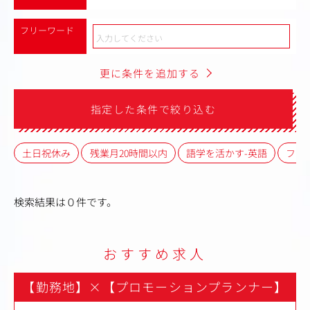
フリーワード
更に条件を追加する
指定した条件で絞り込む
土日祝休み
残業月20時間以内
語学を活かす-英語
フレ
検索結果は０件です。
おすすめ求人
【勤務地】
×
【プロモーションプランナー】