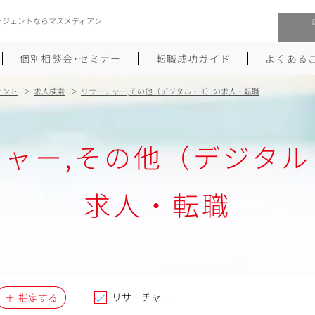
ージェントならマスメディアン
個別相談会･セミナー
転職成功ガイド
よくある
ェント
求人検索
リサーチャー,その他（デジタル・IT）の求人・転職
転職活動を始めるにあたり
メーカー・事業会社への転職
ャー,その他（デジタル
履歴書のつくり方
大手広告会社への転職
職務経歴書のつくり方
エグゼクティブ転職
求人・転職
ポートフォリオのつくり方
しゅふクリ･ママクリ転職
面接対策
年収アップ転職
未経験から広告業界への転職
Uターン･Iターン転職
リサーチャー
指定する