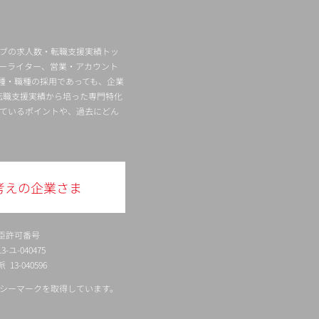
ィブの求人数・転職支援実績トッ
ーライター、営業・アカウント
種・職種の採用であっても、企業
転職支援実績から培った専門特化
ているポイントや、過去にどん
考えの企業さま
臣許可番号
ユ-040475
13-040596
シーマークを取得しています。