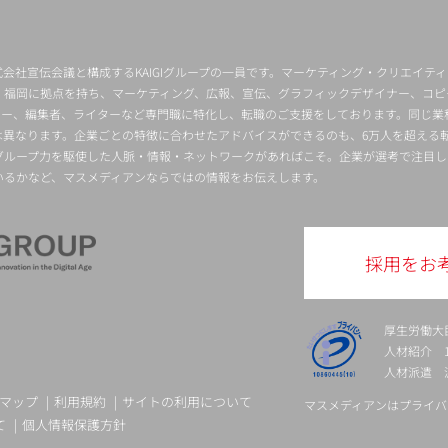
会社宣伝会議と構成するKAIGIグループの一員です。マーケティング・クリエイテ
・福岡に拠点を持ち、マーケティング、広報、宣伝、グラフィックデザイナー、コピ
クター、編集者、ライターなど専門職に特化し、転職のご支援をしております。同じ業
は異なります。企業ごとの特徴に合わせたアドバイスができるのも、6万人を超える
グループ力を駆使した人脈・情報・ネットワークがあればこそ。企業が選考で注目し
いるかなど、マスメディアンならではの情報をお伝えします。
採用をお
厚生労働大
人材紹介 13-
人材派遣 派 
マップ
利用規約
サイトの利用について
マスメディアンはプライバ
て
個人情報保護方針