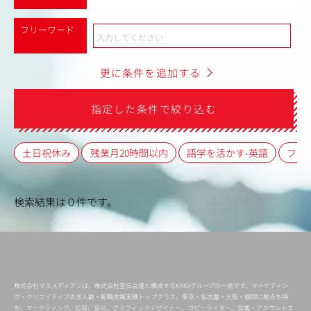
フリーワード
更に条件を追加する
指定した条件で絞り込む
土日祝休み
残業月20時間以内
語学を活かす-英語
フレ
検索結果は０件です。
株式会社マスメディアンは、株式会社宣伝会議と構成するKAIGIグループの一員です。マーケティン
グ・クリエイティブの求人数・転職支援実績トップクラス。東京・名古屋・大阪・福岡に拠点を持
ち、マーケティング、広報、宣伝、グラフィックデザイナー、コピーライター、営業・アカウントエ