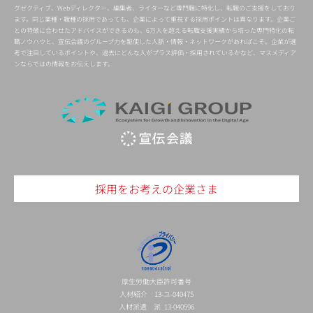
グゼクティブ、Webディレクター、編集者、ライターなど専門職に特化し、転職のご支援をしており
ます。同じ業種・職種の採用であっても、企業によって重視する採用ポイントは異なります。企業ご
との特徴に合わせたアドバイスができるのも、6万人を超える転職支援実績から培った専門特化の転
職ノウハウと、宣伝会議のグループ力を駆使した人脈・情報・ネットワークがあればこそ。企業が選
考で注目しているポイントや、過去にどんな人がプラス評価・採用されているかなど、マスメディア
ンならではの情報をお伝えします。
採用をお考えの企業さま
厚生労働大臣許可番号
人材紹介 13-ユ-040475
人材派遣 派 13-040596